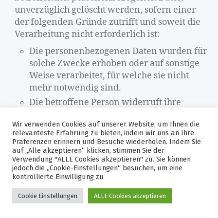
unverzüglich gelöscht werden, sofern einer
der folgenden Gründe zutrifft und soweit die
Verarbeitung nicht erforderlich ist:
Die personenbezogenen Daten wurden für
solche Zwecke erhoben oder auf sonstige
Weise verarbeitet, für welche sie nicht
mehr notwendig sind.
Die betroffene Person widerruft ihre
Einwilligung, auf die sich die Verarbeitung
Wir verwenden Cookies auf unserer Website, um Ihnen die
gemäß Art. 6 Abs. 1 Buchstabe a DS-GVO
relevanteste Erfahrung zu bieten, indem wir uns an Ihre
oder Art. 9 Abs. 2 Buchstabe a DS-GVO
Präferenzen erinnern und Besuche wiederholen. Indem Sie
stützte, und es fehlt an einer
auf „Alle akzeptieren“ klicken, stimmen Sie der
Verwendung "ALLE Cookies akzeptieren" zu. Sie können
anderweitigen Rechtsgrundlage für die
jedoch die „Cookie-Einstellungen“ besuchen, um eine
Verarbeitung.
kontrollierte Einwilligung zu
Die betroffene Person legt gemäß Art. 21
Cookie Einstellungen
ALLE Cookies akzeptieren
Abs. 1 DS-GVO Widerspruch gegen die
Verarbeitung ein, und es liegen keine