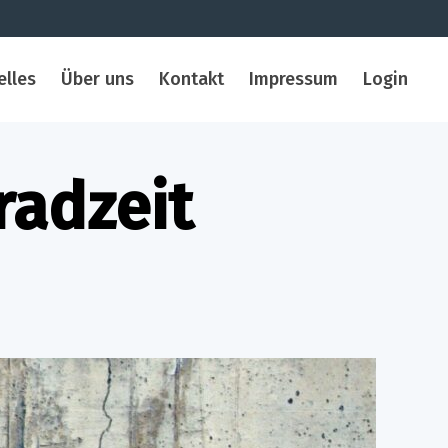
elles
Über uns
Kontakt
Impressum
Login
radzeit
zu
Sommerzeit
ist
Motorradzeit