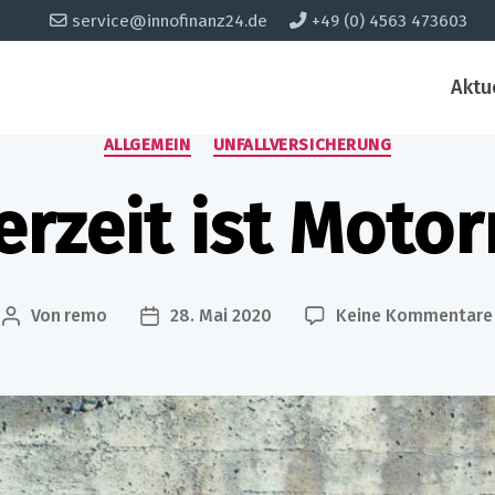
service@innofinanz24.de
+49 (0) 4563 473603
Aktu
Kategorien
ALLGEMEIN
UNFALLVERSICHERUNG
zeit ist Motor
Von
remo
28. Mai 2020
Keine Kommentare
Beitragsautor
Beitragsdatum