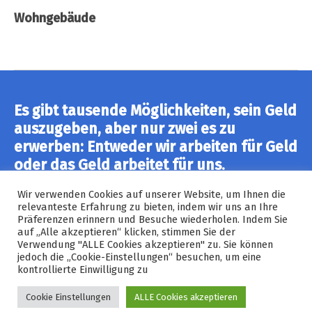
Wohngebäude
Es gibt tausende Möglichkeiten, sein Geld
auszugeben, aber nur zwei es zu
erwerben: Entweder wir arbeiten für Geld
oder das Geld arbeitet für uns.
Wir verwenden Cookies auf unserer Website, um Ihnen die
relevanteste Erfahrung zu bieten, indem wir uns an Ihre
KONTAKTIEREN SIE UNS
Präferenzen erinnern und Besuche wiederholen. Indem Sie
auf „Alle akzeptieren“ klicken, stimmen Sie der
Verwendung "ALLE Cookies akzeptieren" zu. Sie können
jedoch die „Cookie-Einstellungen“ besuchen, um eine
kontrollierte Einwilligung zu
© 2026
INNOFINANZ 24
Hoch
↑
Cookie Einstellungen
ALLE Cookies akzeptieren
Datenschutzerklärung