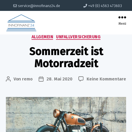
service@innofinanz24.de
+49 (0) 4563 473603
Menü
INNOFINANZ
Kategorien
ALLGEMEIN
UNFALLVERSICHERUNG
24
Sommerzeit ist
Motorradzeit
zu
Von
remo
28. Mai 2020
Keine Kommentare
Beitragsautor
Beitragsdatum
So
ist
Mo